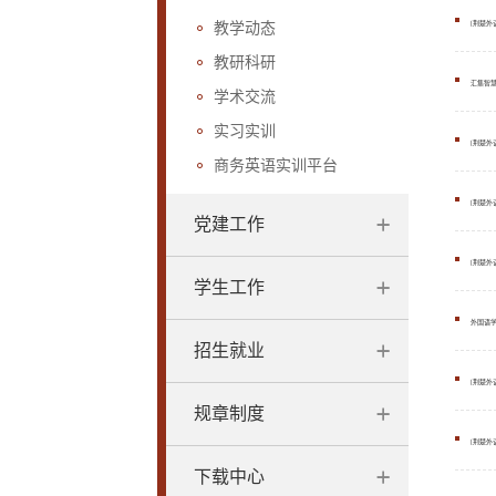
教学动态
[荆楚外
教研科研
汇集智
学术交流
实习实训
[荆楚外
商务英语实训平台
[荆楚外
党建工作
[荆楚外
学生工作
外国语
招生就业
[荆楚外
规章制度
[荆楚外
下载中心